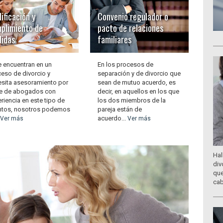
ificación y
Convenio regulador o
plimiento de
pacto de relaciones
idas
familiares
e encuentran en un
En los procesos de
eso de divorcio y
separación y de divorcio que
sita asesoramiento por
sean de mutuo acuerdo, es
te de abogados con
decir, en aquellos en los que
riencia en este tipo de
los dos miembros de la
ntos, nosotros podemos
pareja están de
acuerdo...
Ver más
Ver más
Hal
div
que
cab