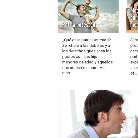
Mod
cum
Patria potestad
med
¿Qué es la patria potestad?
Si s
Se refiere a los deberes y a
proc
los derechos que tienen los
nece
padres con sus hijos
par
menores de edad y aquellos
expe
que no estén eman...
asu
Ver
más
of...