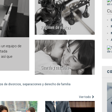
Cu
Régimen de visitas
un equipo de
atada
 así que
Guarda y custodia
CO
Ver todo