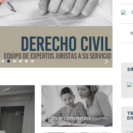
C
SI
TR
Pensión compensatoria
DI