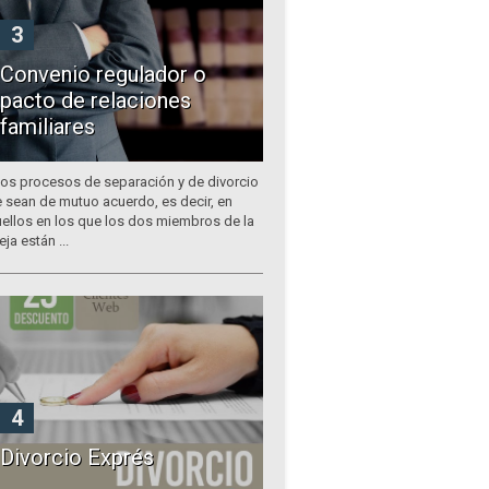
3
Convenio regulador o
pacto de relaciones
familiares
los procesos de separación y de divorcio
 sean de mutuo acuerdo, es decir, en
ellos en los que los dos miembros de la
eja están ...
4
Divorcio Exprés